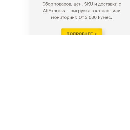
Сбор товаров, цен, SKU и доставки с
AliExpress — выгрузка в каталог или
мониторинг. От 3 000 ₽/мес.
ПОДРОБНЕЕ →
ИП МЕЩЕРЯКОВ О.В.
861 79 20
+7 953
г. Новосибирск, ул. Зыряновская, 18/1
info@compiny.ru
Написать нам
Написать нам
MAX