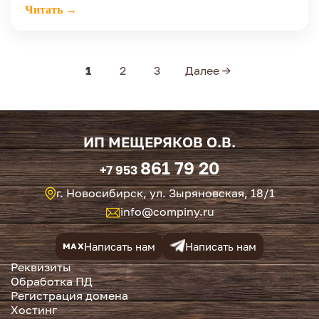
Читать →
1
2
3
Далее →
ИП МЕЩЕРЯКОВ О.В.
861 79 20
+7 953
г. Новосибирск, ул. Зыряновская, 18/1
info@compiny.ru
Написать нам
Написать нам
MAX
Реквизиты
Обработка ПД
Регистрация домена
Хостинг